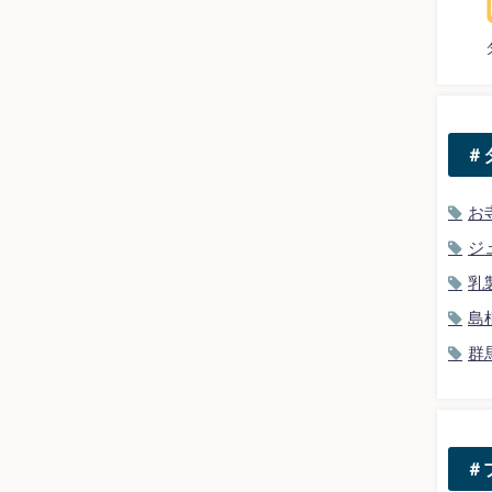
＃
お
ジ
乳
島
群
＃