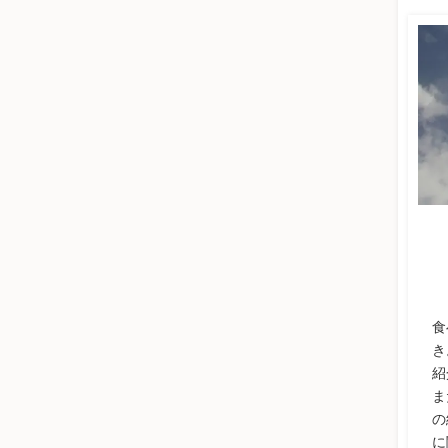
食
き
紹
ま
の
に