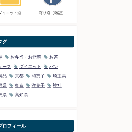
ダイエット道
寄り道（雑記）
タグ
寺
お弁当・お惣菜
お茶
ュース
ダイエット
パン
製品
京都
和菓子
埼玉県
根県
東京
洋菓子
神社
馬県
高知県
プロフィール