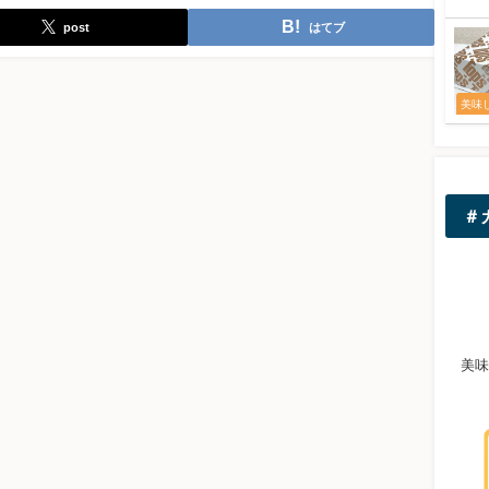
post
はてブ
美味
＃
美味