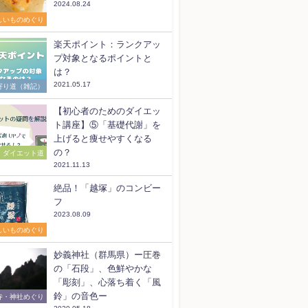
2024.08.24
しいものめぐり
楽天ポイント：ランクアッ
プ対象となるポイントと
は？
2021.05.17
寄り道（雑記）
【初心者のためのダイエッ
ト講座】⑤「基礎代謝」を
上げると痩せやすくなる
の？
ダイエット道
2021.11.13
絶品！「越塚」のコンビー
フ
2023.08.09
しいものめぐり
妙義神社（群馬県）ー圧巻
の「石段」、色鮮やかな
「彫刻」、心落ち着く「風
鈴」の音色ー
寺・神社めぐり