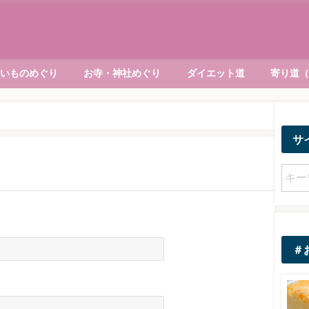
いものめぐり
お寺・神社めぐり
ダイエット道
寄り道
サ
＃