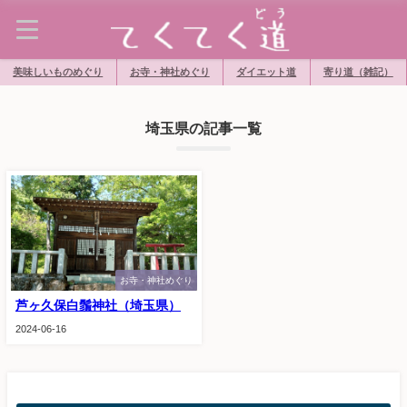
美味しいものめぐり
お寺・神社めぐり
ダイエット道
寄り道（雑記）
埼玉県の記事一覧
お寺・神社めぐり
芦ヶ久保白鬚神社（埼玉県）
2024-06-16