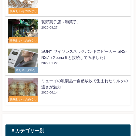
美味しいものめぐり
荻野菓子店（和菓子）
2020.08.27
美味しいものめぐり
SONY ワイヤレスネックバンドスピーカー SRS-
NS7（Xperia５と接続してみました）
2022.01.22
寄り道（雑記）
ミューイの乳製品ー自然放牧で生まれたミルクの
濃さが魅力！
2020.06.14
美味しいものめぐり
＃カテゴリー別