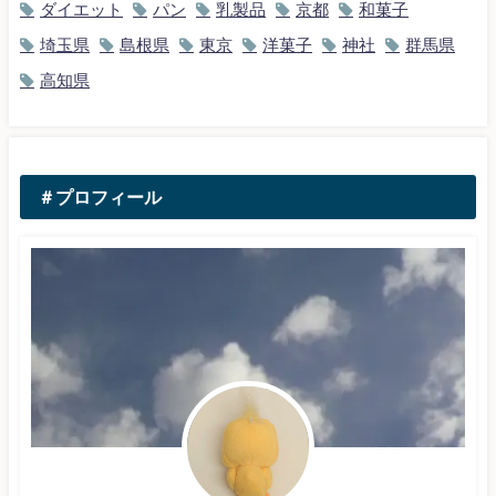
ダイエット
パン
乳製品
京都
和菓子
埼玉県
島根県
東京
洋菓子
神社
群馬県
高知県
＃プロフィール