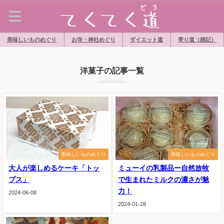
美味しいものめぐり
お寺・神社めぐり
ダイエット道
寄り道（雑記）
洋菓子の記事一覧
美味しいものめぐり
美味しいものめぐり
大人が楽しめるケーキ「トッ
ミューイの乳製品ー自然放牧
プス」
で生まれたミルクの濃さが魅
力！
2024-06-08
2024-01-28