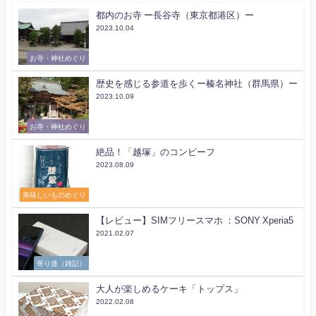
都内のお寺 ー長谷寺（東京都港区）ー
2023.10.04
お寺・神社めぐり
歴史を感じる参道を歩くー榛名神社（群馬県）ー
2023.10.09
お寺・神社めぐり
絶品！「越塚」のコンビーフ
2023.08.09
美味しいものめぐり
【レビュー】SIMフリースマホ ：SONY Xperia5
2021.02.07
寄り道（雑記）
大人が楽しめるケーキ「トップス」
2022.02.08